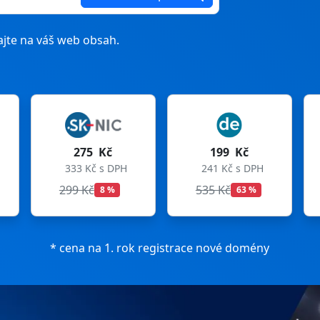
jte na váš web obsah.
 Kč
199 Kč
199 Kč
 s DPH
241 Kč s DPH
241 Kč s DPH
535 Kč
699 Kč
8 %
63 %
72 %
* cena na 1. rok registrace nové domény