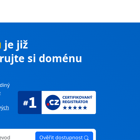
u
je již
trujte si doménu
diný
e
ých
Ověřit dostupnost