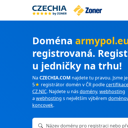
Doména
armypol.e
registrovaná. Regis
u jedničky na trhu!
Na
CZECHIA.COM
najdete tu pravou. Jsme je
5
★
registrátor domén v ČR podle
certifikac
CZ.NIC
. Najdete u nás
domény
,
webhosting
a
webhosting
s největším výběrem
doménov
koncovek
.
Název domény k registraci nebo převodu