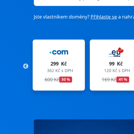
Jste vlastníkem domény?
Přihlaste se
a nahra
299 Kč
99 Kč
275
362 Kč s DPH
120 Kč s DPH
333 Kč
600 Kč
169 Kč
299 Kč
50 %
41 %