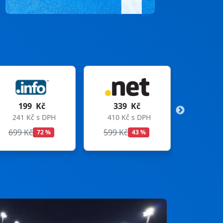
339 Kč
299 Kč
410 Kč s DPH
362 Kč s DPH
599 Kč
699 Kč
43 %
57 %