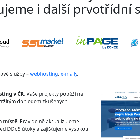
jeme i další prvotřídní s
gové služby –
webhosting
,
e-maily
,
sting v ČR
. Vaše projekty poběží na
etržitým dohledem zkušených
m místě
. Pravidelně aktualizujeme
řed DDoS útoky a zajišťujeme vysokou